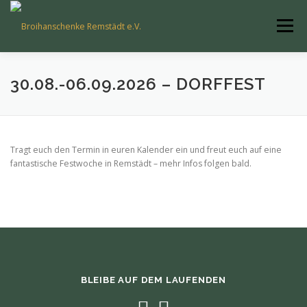
Zum
Inhalt
Menü
springen
UNSER VEREIN
30.08.-06.09.2026 – DORFFEST
NEUIGKEITEN & VERANSTALTUNGEN
Tragt euch den Termin in euren Kalender ein und freut euch auf eine
fantastische Festwoche in Remstädt – mehr Infos folgen bald.
RAUMBUCHUNG
KONTAKT
IMPRESSUM & DATENSCHUTZ
BLEIBE AUF DEM LAUFENDEN