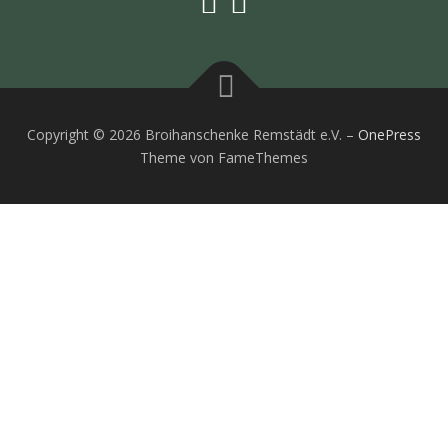
Copyright © 2026 Broihanschenke Remstädt e.V.
–
OnePress
Theme von FameThemes